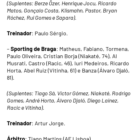
(Suplentes: Berze Özer, Henrique Jocu, Ricardo
Matos, Gonçalo Costa, Klismahn, Pastor, Bryan
Róchez, Rui Gomes e Sapara).
Treinador
: Paulo Sérgio.
–
Sporting de Braga
: Matheus, Fabiano, Tormena,
Paulo Oliveira, Cristian Borja (Niakaté, 74), Al
Musrati, Castro (Racic, 46), Iuri Medeiros, Ricardo
Horta, Abel Ruiz (Vitinha, 61) e Banza (Álvaro Djaló,
81).
(Suplentes: Tiago Sá, Victor Gómez, Niakaté, Rodrigo
Gomes, André Horta, Álvaro Djaló, Diego Lainez,
Racic e Vitinha).
Treinador
: Artur Jorge.
Árbitro
: Tiago Martins (AF Lisboa).