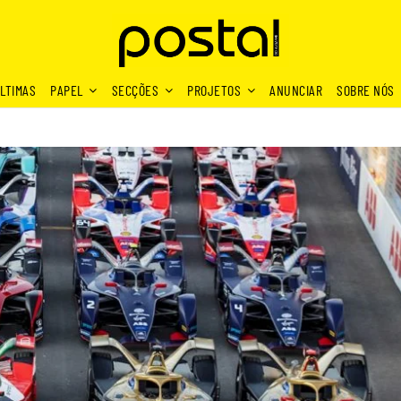
LTIMAS
PAPEL
SECÇÕES
PROJETOS
ANUNCIAR
SOBRE NÓS