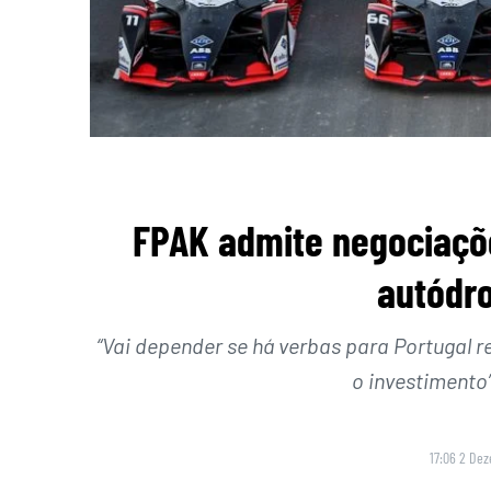
FPAK admite negociaçõe
autódr
“Vai depender se há verbas para Portugal re
o investimento”
17:06 2 De