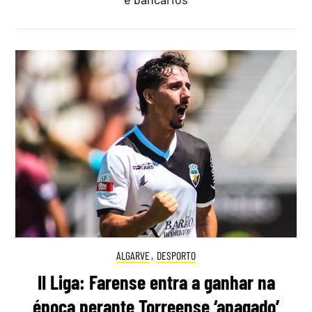
ALGARVE
,
DESPORTO
II Liga: Farense entra a ganhar na
época perante Torreense ‘apagado’