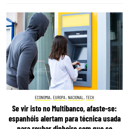
ECONOMIA
,
EUROPA
,
NACIONAL
,
TECH
Se vir isto no Multibanco, afaste-se:
espanhóis alertam para técnica usada
para roubar dinheiro sem que se