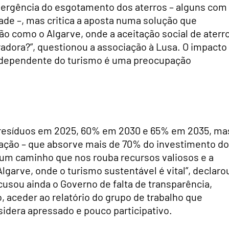
mergência do esgotamento dos aterros – alguns com
de –, mas critica a aposta numa solução que
o como o Algarve, onde a aceitação social de aterr
eradora?”, questionou a associação à Lusa. O impacto
 dependente do turismo é uma preocupação
s resíduos em 2025, 60% em 2030 e 65% em 2035, ma
eração – que absorve mais de 70% do investimento do
 um caminho que nos rouba recursos valiosos e a
garve, onde o turismo sustentável é vital”, declaro
cusou ainda o Governo de falta de transparência,
 aceder ao relatório do grupo de trabalho que
dera apressado e pouco participativo.