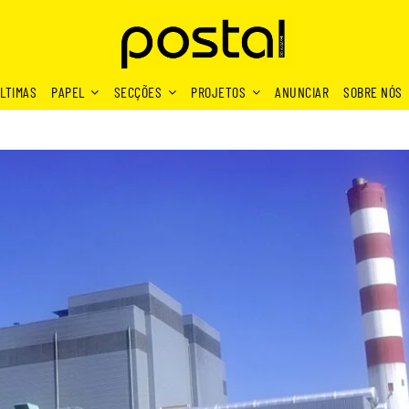
LTIMAS
PAPEL
SECÇÕES
PROJETOS
ANUNCIAR
SOBRE NÓS