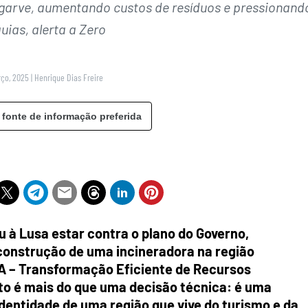
lgarve, aumentando custos de resíduos e pressionand
uias, alerta a Zero
rço, 2025
|
Henrique Dias Freire
 fonte de informação preferida
 à Lusa estar contra o plano do Governo,
 construção de uma incineradora na região
RA – Transformação Eficiente de Recursos
eto é mais do que uma decisão técnica: é uma
identidade de uma região que vive do turismo e da