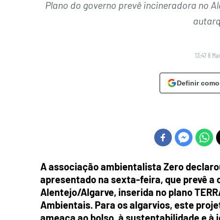
Plano do governo prevê incineradora no A
autarq
13:47 8 Ma
Definir como
A associação ambientalista Zero declarou
apresentado na sexta-feira, que prevê a
Alentejo/Algarve, inserida no plano TER
Ambientais. Para os algarvios, este proj
ameaça ao bolso, à sustentabilidade e à 