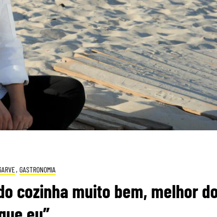
GARVE
,
GASTRONOMIA
do cozinha muito bem, melhor d
que eu”