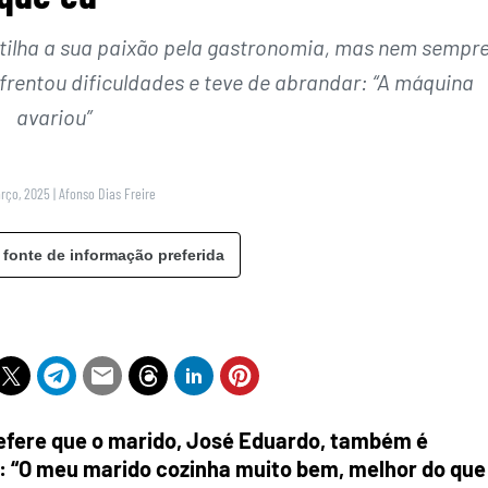
rtilha a sua paixão pela gastronomia, mas nem sempr
rentou dificuldades e teve de abrandar: “A máquina
avariou”
arço, 2025
|
Afonso Dias Freire
 fonte de informação preferida
refere que o marido, José Eduardo, também é
: “O meu marido cozinha muito bem, melhor do que