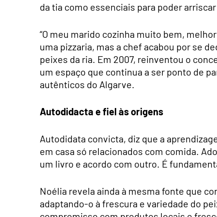
da tia como essenciais para poder arrisca
“O meu marido cozinha muito bem, melhor 
uma pizzaria, mas a chef acabou por se de
peixes da ria. Em 2007, reinventou o conc
um espaço que continua a ser ponto de p
autênticos do Algarve.
Autodidacta e fiel às origens
Autodidata convicta, diz que a aprendizage
em casa só relacionados com comida. Ador
um livro e acordo com outro. É fundamen
Noélia revela ainda à mesma fonte que co
adaptando-o à frescura e variedade do pe
compromisso com produtos locais e fresc