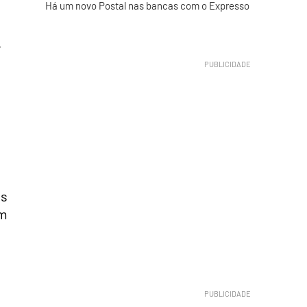
Há um novo Postal nas bancas com o Expresso
r
os
om