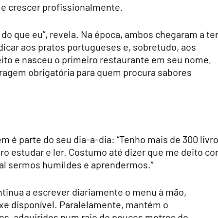
r e crescer profissionalmente.
do que eu”, revela. Na época, ambos chegaram a te
dicar aos pratos portugueses e, sobretudo, aos
eito e nasceu o primeiro restaurante em seu nome,
aragem obrigatória para quem procura sabores
m é parte do seu dia-a-dia: “Tenho mais de 300 livr
o estudar e ler. Costumo até dizer que me deito c
tal sermos humildes e aprendermos.”
ntinua a escrever diariamente o menu à mão,
ixe disponível. Paralelamente, mantém o
os, adquiridos num raio de poucos metros do