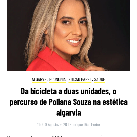
ALGARVE
,
ECONOMIA
,
EDIÇÃO PAPEL
,
SAÚDE
Da bicicleta a duas unidades, o
percurso de Poliana Souza na estética
algarvia
11:00 9 Agosto, 2026
|
Henrique Dias Freire