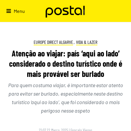
Skip
to
Menu
content
EUROPE DIRECT ALGARVE
,
VIDA & LAZER
Atenção ao viajar: país ‘aqui ao lado’
considerado o destino turístico onde é
mais provável ser burlado
Para quem costuma viajar, é importante estar atento
para evitar ser burlado, especialmente neste destino
turístico ‘aqui ao lado’, que foi considerado o mais
perigoso nesse aspeto
21:07 22 Março, 2025
|
Gonçalo Viegas