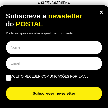
ALGARVE
,
GASTRONOMIA
“O verdadeiro sabor da Guia”: nesta
×
Subscreva a
newsletter
churrasqueira algarvia da EN125 ainda
do
POSTAL
pode comer “excelente frango à Guia”
Pode sempre cancelar a qualquer momento
por 6,50€
16:40 5 Agosto, 2026
|
João Luís
Há uma paragem na Nacional 125 onde uma das
receitas mais conhecidas de frango assado do
Algarve continuam a chamar clientes durante o
verão
ACEITO RECEBER COMUNICAÇÕES POR EMAIL
Subscrever newsletter