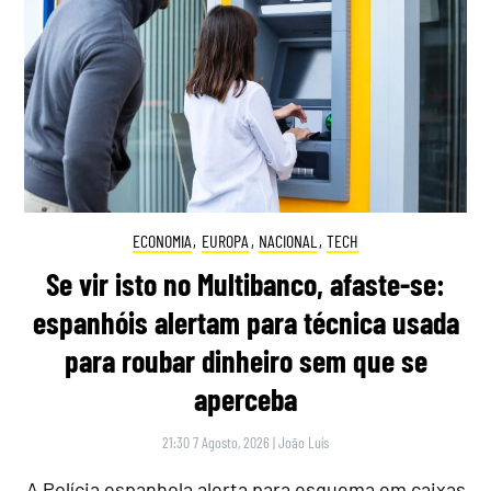
ECONOMIA
,
EUROPA
,
NACIONAL
,
TECH
Se vir isto no Multibanco, afaste-se:
espanhóis alertam para técnica usada
para roubar dinheiro sem que se
aperceba
21:30 7 Agosto, 2026
|
João Luís
A Polícia espanhola alerta para esquema em caixas