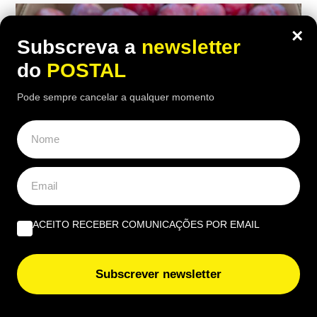
×
Subscreva a
newsletter
do
POSTAL
Pode sempre cancelar a qualquer momento
VIDA & LAZER
ACEITO RECEBER COMUNICAÇÕES POR EMAIL
Continente alerta: não compre ameixas
no supermercado se estiverem assim e
Subscrever newsletter
esta é a razão