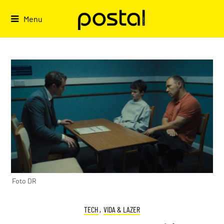
Skip
to
Menu
content
Foto DR
TECH
,
VIDA & LAZER