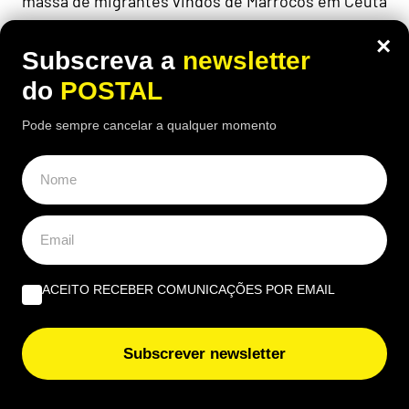
massa de migrantes vindos de Marrocos em Ceuta
×
Subscreva a
newsletter
do
POSTAL
Pode sempre cancelar a qualquer momento
ACEITO RECEBER COMUNICAÇÕES POR EMAIL
NACIONAL
Subscrever newsletter
Milhares sem água: vai haver cortes de
água prolongados em Portugal e há um