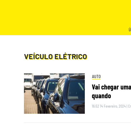
Skip
to
content
Ú
VEÍCULO ELÉTRICO
AUTO
Vai chegar uma
quando
16:52 14 Fevereiro, 2024
|
Cr