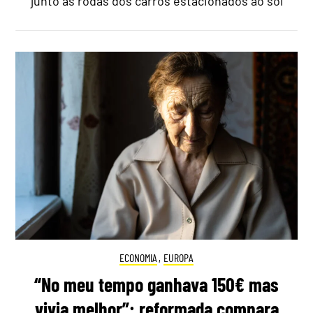
junto às rodas dos carros estacionados ao sol
ECONOMIA
,
EUROPA
“No meu tempo ganhava 150€ mas
vivia melhor”: reformada compara