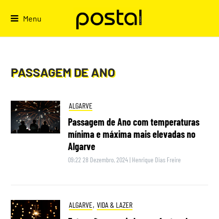
Skip
to
Menu
content
PASSAGEM DE ANO
ALGARVE
Passagem de Ano com temperaturas
mínima e máxima mais elevadas no
Algarve
09:22 28 Dezembro, 2024
|
Henrique Dias Freire
ALGARVE
,
VIDA & LAZER