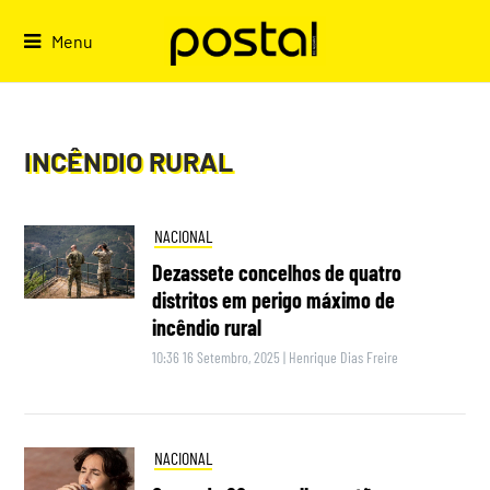
Skip
to
Menu
content
INCÊNDIO RURAL
NACIONAL
Dezassete concelhos de quatro
distritos em perigo máximo de
incêndio rural
10:36 16 Setembro, 2025
|
Henrique Dias Freire
NACIONAL