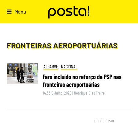
Skip
to
Menu
content
FRONTEIRAS AEROPORTUÁRIAS
ALGARVE
,
NACIONAL
Faro incluído no reforço da PSP nas
fronteiras aeroportuárias
14:33 5 Julho, 2026
|
Henrique Dias Freire