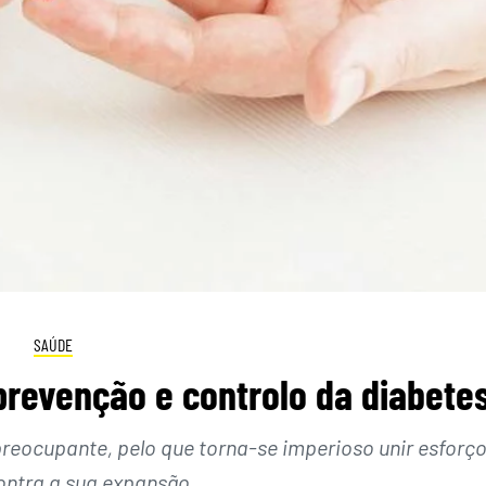
SAÚDE
 prevenção e controlo da diabete
reocupante, pelo que torna-se imperioso unir esforç
contra a sua expansão