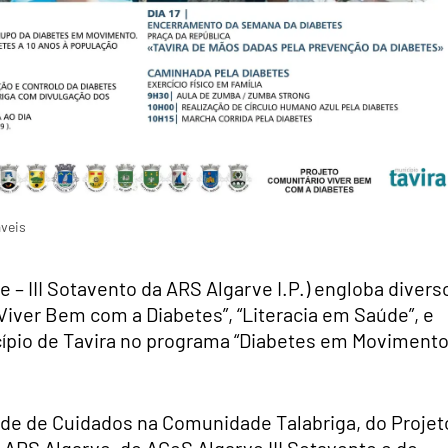
áveis
 – III Sotavento da ARS Algarve I.P.) engloba divers
iver Bem com a Diabetes”, “Literacia em Saúde”, e
cípio de Tavira no programa “Diabetes em Moviment
ade de Cuidados na Comunidade Talabriga, do Projet
ARS Algarve, do ACeS Algarve III Sotavento e do