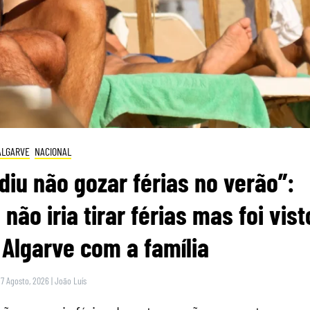
ALGARVE
NACIONAL
diu não gozar férias no verão”:
não iria tirar férias mas foi vist
Algarve com a família
 7 Agosto, 2026
|
João Luís