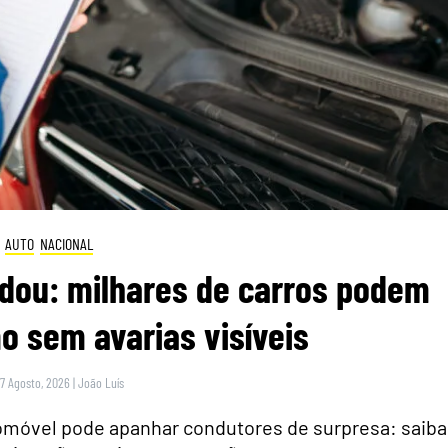
AUTO
NACIONAL
dou: milhares de carros podem
 sem avarias visíveis
 7 Agosto, 2026
|
João Luís
tomóvel pode apanhar condutores de surpresa: saiba