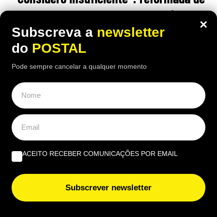
67 anos recebe 1.790€ mas considera a
×
pensão ‘injusta’
Subscreva a
newsletter
do
POSTAL
18:00 2 Agosto, 2026
|
Rubén Gonçalves
Pode sempre cancelar a qualquer momento
Depois de 25 anos a trabalhar como auxiliar de
enfermagem, a reformada francesa recebe 1.790
euros brutos por mês, mas considera o valor
insuficiente
ACEITO RECEBER COMUNICAÇÕES POR EMAIL
Subscrever newsletter