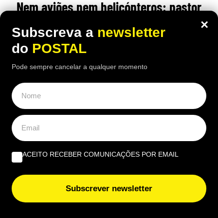
Nem aviões nem helicópteros: pastor
diz que a solução para os incêndios
×
Subscreva a
newsletter
está nos montes e “limpa mais do que
do
POSTAL
100 pessoas”
Pode sempre cancelar a qualquer momento
17:00 5 Agosto, 2026
|
Rubén Gonçalves
Um pastor espanhol defende que o gado consegue
limpar os montes de forma mais eficaz do que
dezenas de trabalhadores
ACEITO RECEBER COMUNICAÇÕES POR EMAIL
ÚLTIMAS NOTÍCIAS
Subscrever newsletter
Se vir isto no Multibanco, afaste-se: espanhóis alertam
para técnica usada para roubar dinheiro sem que se