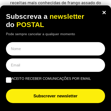
receitas mais conhecidas de frango assado do
Algarve continuam a chamar clientes durante o
×
verão
Subscreva a
newsletter
do
POSTAL
Pode sempre cancelar a qualquer momento
ACEITO RECEBER COMUNICAÇÕES POR EMAIL
Subscrever newsletter
ECONOMIA
,
EUROPA