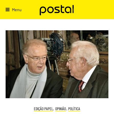
Skip
to
Menu
content
EDIÇÃO PAPEL
,
OPINIÃO
,
POLÍTICA