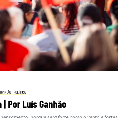
OPINIÃO
,
POLÍTICA
 | Por Luís Ganhão
 pensamento, porque será forte como o vento e fortes