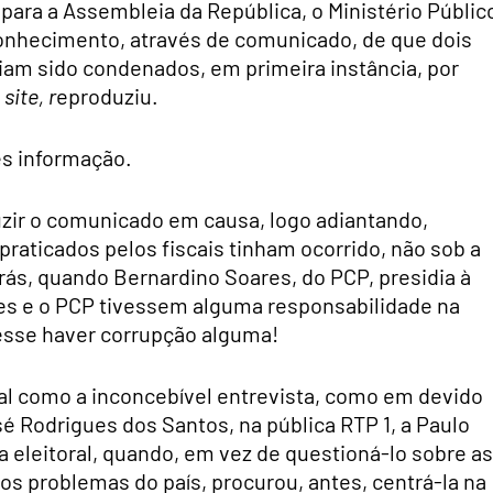
 para a Assembleia da República, o Ministério Públic
onhecimento, através de comunicado, de que dois
iam sido condenados, em primeira instância, por
u
site, r
eproduziu.
es informação.
uzir o comunicado em causa, logo adiantando,
raticados pelos fiscais tinham ocorrido, não sob a
rás, quando Bernardino Soares, do PCP, presidia à
s e o PCP tivessem alguma responsabilidade na
esse haver corrupção alguma!
tal como a inconcebível entrevista, como em devido
 Rodrigues dos Santos, na pública RTP 1, a Paulo
leitoral, quando, em vez de questioná-lo sobre as
sos problemas do país, procurou, antes, centrá-la na