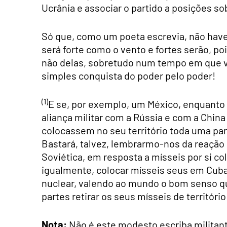
Ucrânia e associar o partido a posições s
Só que, como um poeta escrevia, não hav
será forte como o vento e fortes serão, po
não delas, sobretudo num tempo em que va
simples conquista do poder pelo poder!
(1)
E se, por exemplo, um México, enquanto 
aliança militar com a Rússia e com a China
colocassem no seu território toda uma pa
Bastará, talvez, lembrarmo-nos da reaçã
Soviética, em resposta a mísseis por si co
igualmente, colocar mísseis seus em Cuba
nuclear, valendo ao mundo o bom senso q
partes retirar os seus mísseis de território
Nota:
Não é este modesto escriba militant