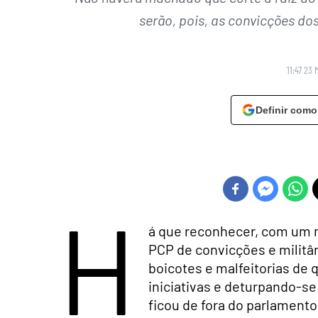
serão, pois, as convicções dos
11:47 23 
Definir como
H
á que reconhecer, com um 
PCP de convicções e militâ
boicotes e malfeitorias de
iniciativas e deturpando-se
ficou de fora do parlament