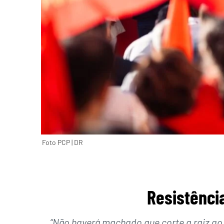
Foto PCP | DR
Resistência
“Não haverá machado que corte a raiz ao