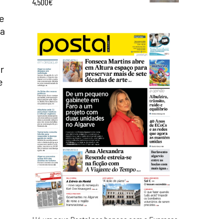
4.500€
e
da
r
e