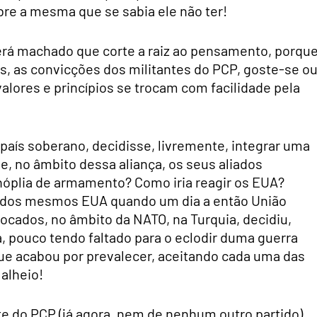
obre a mesma que se sabia ele não ter!
erá machado que corte a raiz ao pensamento, porqu
is, as convicções dos militantes do PCP, goste-se o
lores e princípios se trocam com facilidade pela
país soberano, decidisse, livremente, integrar uma
 e, no âmbito dessa aliança, os seus aliados
nóplia de armamento? Como iria reagir os EUA?
o dos mesmos EUA quando um dia a então União
locados, no âmbito da NATO, na Turquia, decidiu,
, pouco tendo faltado para o eclodir duma guerra
ue acabou por prevalecer, aceitando cada uma das
 alheio!
e do PCP (já agora, nem de nenhum outro partido),