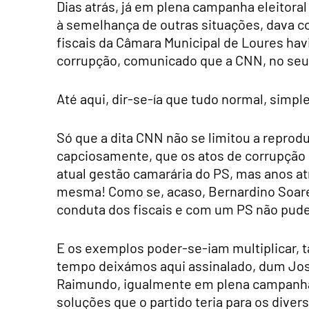
Dias atrás, já em plena campanha eleitoral
à semelhança de outras situações, dava c
fiscais da Câmara Municipal de Loures hav
corrupção, comunicado que a CNN, no se
Até aqui, dir-se-ía que tudo normal, simpl
Só que a dita CNN não se limitou a reprod
capciosamente, que os atos de corrupção p
atual gestão camarária do PS, mas anos at
mesma! Como se, acaso, Bernardino Soare
conduta dos fiscais e com um PS não pud
E os exemplos poder-se-iam multiplicar, 
tempo deixámos aqui assinalado, dum José
Raimundo, igualmente em plena campanha e
soluções que o partido teria para os diver