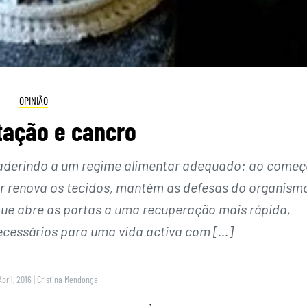
OPINIÃO
tação e cancro
 aderindo a um regime alimentar adequado: ao começ
ar renova os tecidos, mantém as defesas do organism
que abre as portas a uma recuperação mais rápida,
ecessários para uma vida activa com […]
Abril, 2016
|
Cristina Mendonça