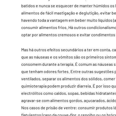
batidos e nunca se esquecer de manter húmidos os l
alimentos de fácil mastigação e deglutição, evitar b
havendo toda a vantagem em beber muito líquidos (
consumir alimentos frios. Há outros condicionalismo
optar por alimentos cremosos e evitar condimentos 
Mas há outros efeitos secundários a ter em conta, c
que as náuseas e os vómitos são os primeiros sinto
consomem durante a terapia. É comum as náuseas s
que tenham odores fortes. Entre outras sugestões p
ventilados, separar os alimentos dos sólidos, comer 
quimioterapia podem produzir diarreia. É por isso qu
electrólitos como caldos, sopas, bebidas hidratant
agravar-se com alimentos gordos, açucarados, ácid
Nos casos de prisão de ventre: consumir produtos lá
flatulentos (caso da couve-flor, o repolho ou os bróc