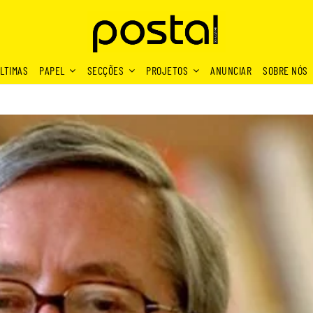
LTIMAS
PAPEL
SECÇÕES
PROJETOS
ANUNCIAR
SOBRE NÓS