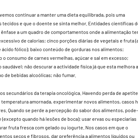
vemos continuar a manter uma dieta equilibrada, pois uma
 tecidos e que o doente se sinta melhor. Entidades científicas d
 ênfase a um quadro de comportamentos onde a alimentação t
ssivo de calorias; cinco porções diárias de vegetais e fruta (
 ácido fólico); baixo conteúdo de gorduras nos alimentos;
imo o consumo de carnes vermelhas, açúcar e sal em excesso;
saudável; não descurar a actividade física já que esta melhora 
mo de bebidas alcoólicas; não fumar.
s secundários da terapia oncológica. Havendo perda de apetite
a temperatura amornada, experimentar novos alimentos, casos 
s. Quando se perde a percepção do sabor dos alimentos, pode-
 (excepto quando há lesões de boca); usar ervas ou especiarias
rar fruta fresca com gelado ou iogurte. Nos casos em que o
entos secos e fibrosos, dar preferência a alimentos líquidos ou