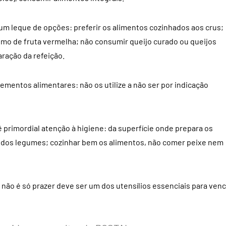
um leque de opções: preferir os alimentos cozinhados aos crus;
umo de fruta vermelha; não consumir queijo curado ou queijos
aração da refeição.
mentos alimentares: não os utilize a não ser por indicação
primordial atenção à higiene: da superfície onde prepara os
e dos legumes; cozinhar bem os alimentos, não comer peixe nem
não é só prazer deve ser um dos utensílios essenciais para ven