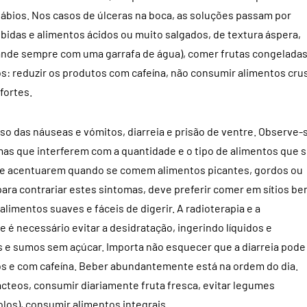
ábios. Nos casos de úlceras na boca, as soluções passam por
ebidas e alimentos ácidos ou muito salgados, de textura áspera,
ande sempre com uma garrafa de água), comer frutas congeladas
s: reduzir os produtos com cafeína, não consumir alimentos crus
fortes.
aso das náuseas e vómitos, diarreia e prisão de ventre. Observe-
mas que interferem com a quantidade e o tipo de alimentos que 
e acentuarem quando se comem alimentos picantes, gordos ou
ara contrariar estes sintomas, deve preferir comer em sítios b
alimentos suaves e fáceis de digerir. A radioterapia e a
e é necessário evitar a desidratação, ingerindo líquidos e
es e sumos sem açúcar. Importa não esquecer que a diarreia pode
os e com cafeína. Beber abundantemente está na ordem do dia.
cteos, consumir diariamente fruta fresca, evitar legumes
olos), consumir alimentos integrais.