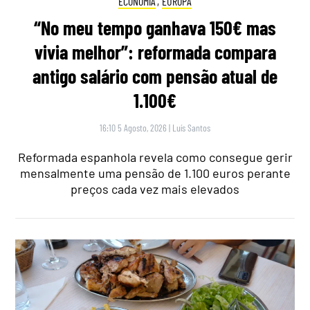
ECONOMIA
,
EUROPA
“No meu tempo ganhava 150€ mas
vivia melhor”: reformada compara
antigo salário com pensão atual de
1.100€
16:10 5 Agosto, 2026
|
Luís Santos
Reformada espanhola revela como consegue gerir
mensalmente uma pensão de 1.100 euros perante
preços cada vez mais elevados