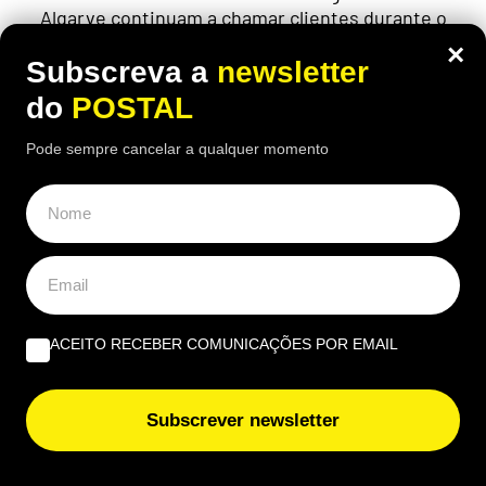
Algarve continuam a chamar clientes durante o
verão
×
Subscreva a
newsletter
do
POSTAL
Pode sempre cancelar a qualquer momento
ACEITO RECEBER COMUNICAÇÕES POR EMAIL
Subscrever newsletter
ECONOMIA
,
EUROPA
“Considero insuficiente”: reformada de