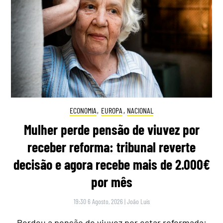
ECONOMIA
,
EUROPA
,
NACIONAL
Mulher perde pensão de viuvez por
receber reforma: tribunal reverte
decisão e agora recebe mais de 2.000€
por mês
19:30 6 Agosto, 2026
|
João Luís
Perdeu a pensão de viuvez por estar reformada: