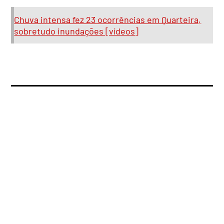
Chuva intensa fez 23 ocorrências em Quarteira,
sobretudo inundações [vídeos]