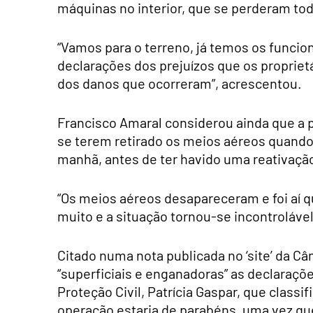
máquinas no interior, que se perderam tod
“Vamos para o terreno, já temos os funcio
declarações dos prejuízos que os proprie
dos danos que ocorreram”, acrescentou.
Francisco Amaral considerou ainda que a pr
se terem retirado os meios aéreos quando
manhã, antes de ter havido uma reativação
“Os meios aéreos desapareceram e foi aí
muito e a situação tornou-se incontrolável
Citado numa nota publicada no ‘site’ da C
“superficiais e enganadoras” as declaraçõe
Proteção Civil, Patrícia Gaspar, que classi
operação estaria de parabéns, uma vez que