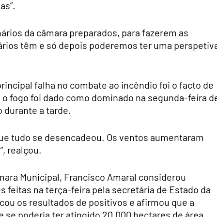
as”.
nários da câmara preparados, para fazerem as
tários têm e só depois poderemos ter uma perspetiv
incipal falha no combate ao incêndio foi o facto de
 o fogo foi dado como dominado na segunda-feira d
 durante a tarde.
 que tudo se desencadeou. Os ventos aumentaram
”, realçou.
âmara Municipal, Francisco Amaral considerou
s feitas na terça-feira pela secretária de Estado da
ficou os resultados de positivos e afirmou que a
 se poderia ter atingido 20.000 hectares de área