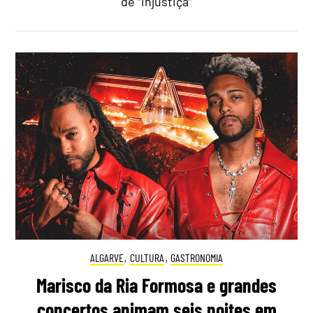
de “injustiça”
ALGARVE
,
CULTURA
,
GASTRONOMIA
Marisco da Ria Formosa e grandes
concertos animam seis noites em