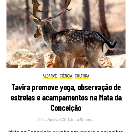
ALGARVE
,
CIÊNCIA
,
CULTURA
Tavira promove yoga, observação de
estrelas e acampamentos na Mata da
Conceição
11:16 7 Agosto, 2026
|
Cristina Mendonça
Mata da Conceição recebe em agosto e setembro