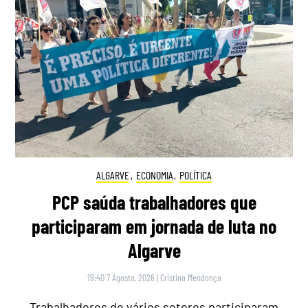
ALGARVE
,
ECONOMIA
,
POLÍTICA
PCP saúda trabalhadores que
participaram em jornada de luta no
Algarve
19:40 7 Agosto, 2026
|
Cristina Mendonça
Trabalhadores de vários setores participaram