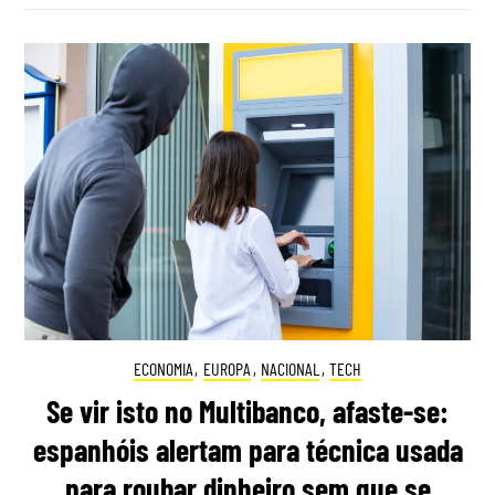
ECONOMIA
,
EUROPA
,
NACIONAL
,
TECH
Se vir isto no Multibanco, afaste-se:
espanhóis alertam para técnica usada
para roubar dinheiro sem que se