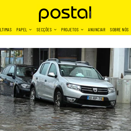
LTIMAS
PAPEL
SECÇÕES
PROJETOS
ANUNCIAR
SOBRE NÓS