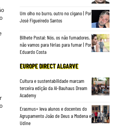
ão
Um olho no burro, outro no cigano | Por
do
José Figueiredo Santos
e
Bilhete Postal: Nós, os não fumadores,
não vamos para férias para fumar | Por
Eduardo Costa
EUROPE DIRECT ALGARVE
Cultura e sustentabilidade marcam
terceira edição da Al-Bauhaus Dream
Academy
r
o
Erasmus+ leva alunos e docentes do
Agrupamento João de Deus a Modena e
Udine