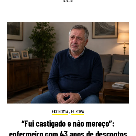
ECONOMIA
,
EUROPA
“Fui castigado e não mereço”:
enfermeiro com 43 anos de descontos