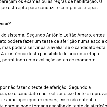
pareçam os exames ou as regras de habilitação. O
que está apto para conduzir e cumprir as etapas
esso?
do sistema. Segundo António Leitão Amaro, antes
ato poderá fazer um teste de aferição numa escola 
 mas poderá servir para avaliar se o candidato está
A existência desta possibilidade cria uma etapa
, permitindo uma avaliação antes do momento
or não fazer o teste de aferição. Segundo a
ia, se o candidato não realizar esse teste e reprova
 o exame após quatro meses, caso não obtenha
te porque pode tornar a escolha do teste de aferiçã