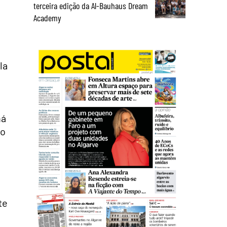
terceira edição da Al-Bauhaus Dream
Academy
la
há
do
te