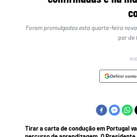
c
Foram promulgadas esta quarta-feira novas
par de
18:00
Definir como
Tirar a carta de condução em Portugal va
percurso de aprendizagem. O Presidente 