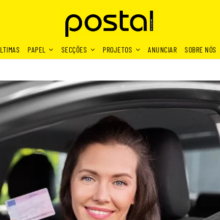
LTIMAS
PAPEL
SECÇÕES
PROJETOS
ANUNCIAR
SOBRE NÓS