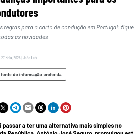
ondutores
 regras para a carta de condução em Portugal: fique
 todas as novidades
 27 Maio, 2026
|
João Luís
 fonte de informação preferida
i passar a ter uma alternativa mais simples no
da República, António José Seguro, promulgou est