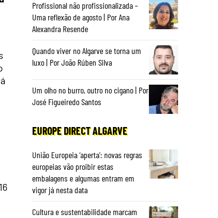
Profissional não profissionalizada –
Uma reflexão de agosto | Por Ana
Alexandra Resende
Quando viver no Algarve se torna um
s
luxo | Por João Rúben Silva
o
tá
Um olho no burro, outro no cigano | Por
José Figueiredo Santos
.
EUROPE DIRECT ALGARVE
União Europeia ‘aperta’: novas regras
europeias vão proibir estas
embalagens e algumas entram em
16
vigor já nesta data
Cultura e sustentabilidade marcam