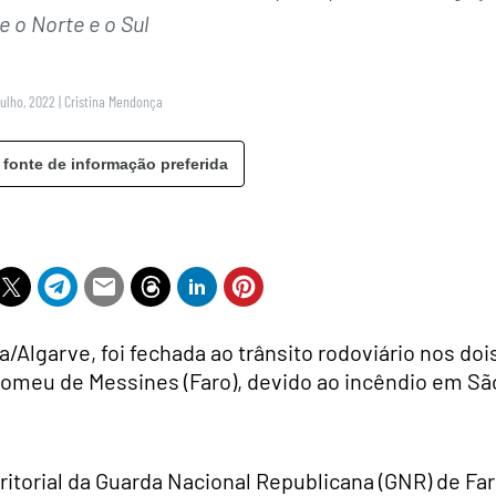
e o Norte e o Sul
Julho, 2022
|
Cristina Mendonça
 fonte de informação preferida
a/Algarve, foi fechada ao trânsito rodoviário nos doi
olomeu de Messines (Faro), devido ao incêndio em Sã
torial da Guarda Nacional Republicana (GNR) de Far