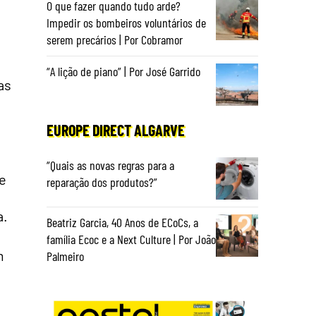
O que fazer quando tudo arde?
Impedir os bombeiros voluntários de
serem precários | Por Cobramor
“A lição de piano” | Por José Garrido
as
EUROPE DIRECT ALGARVE
“Quais as novas regras para a
e
reparação dos produtos?”
a.
Beatriz Garcia, 40 Anos de ECoCs, a
família Ecoc e a Next Culture | Por João
m
Palmeiro