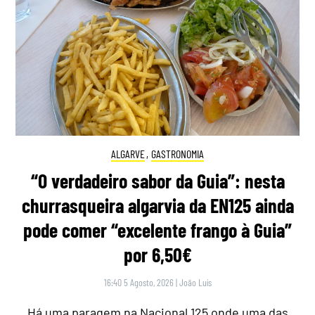
ALGARVE
,
GASTRONOMIA
“O verdadeiro sabor da Guia”: nesta
churrasqueira algarvia da EN125 ainda
pode comer “excelente frango à Guia”
por 6,50€
16:40 5 Agosto, 2026
|
João Luís
Há uma paragem na Nacional 125 onde uma das