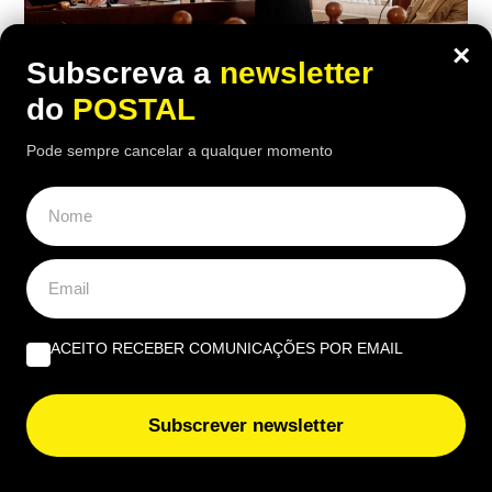
×
Subscreva a
newsletter
do
POSTAL
Pode sempre cancelar a qualquer momento
NACIONAL
Mulher divorcia-se e recebe 45 mil
euros do ex-marido por 15 anos de
trabalho doméstico: tribunal teve
‘palavra final’
ACEITO RECEBER COMUNICAÇÕES POR EMAIL
19:50 7 Agosto, 2026
|
Luís Santos
Subscrever newsletter
Após o divórcio, tribunal reconheceu o valor
económico de 15 anos de trabalho doméstico e
fixou uma compensação de 45 mil euros