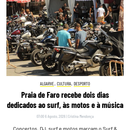
ALGARVE
,
CULTURA
,
DESPORTO
Praia de Faro recebe dois dias
dedicados ao surf, às motos e à música
07:00 6 Agosto, 2026
|
Cristina Mendonça
Concertos, DJ, surf e motos marcam o Surf &