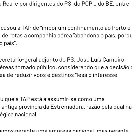
Real e por dirigentes do PS, do PCP e do BE, entre
acusou a TAP de “impor um confinamento ao Porto e
 de rotas a companhia aérea “abandona o país, porq
 país”.
retário-geral adjunto do PS, José Luís Carneiro,
 aéreas tornado público, considerando que a decisão 
a de reduzir voos e destinos “lesa o interesse
rou que a TAP está a assumir-se como uma
 antiga província da Estremadura, razão pela qual n
égica nacional.
stamos perante uma empresa nacional, mas perante