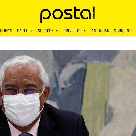
LTIMAS
PAPEL
SECÇÕES
PROJETOS
ANUNCIAR
SOBRE NÓS