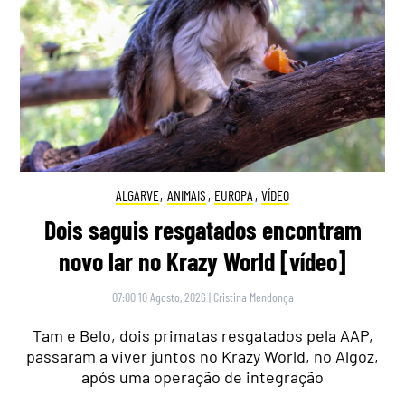
ALGARVE
,
ANIMAIS
,
EUROPA
,
VÍDEO
Dois saguis resgatados encontram
novo lar no Krazy World [vídeo]
07:00 10 Agosto, 2026
|
Cristina Mendonça
Tam e Belo, dois primatas resgatados pela AAP,
passaram a viver juntos no Krazy World, no Algoz,
após uma operação de integração