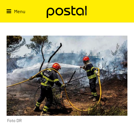
Skip
to
Menu
content
Foto DR