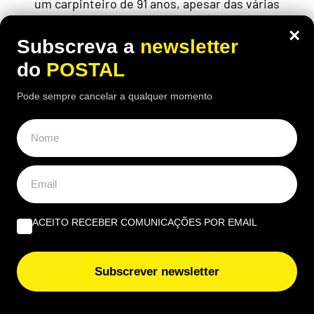
um carpinteiro de 91 anos, apesar das várias
cirurgias e limitações físicas
×
Subscreva a
newsletter
do
POSTAL
Pode sempre cancelar a qualquer momento
ACEITO RECEBER COMUNICAÇÕES POR EMAIL
Subscrever newsletter
ECONOMIA
,
EUROPE DIRECT ALGARVE
,
NACIONAL
Dê uma ‘vista de olhos’ à sua carteira: