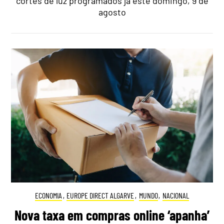
cortes de luz programados já este domingo, 9 de
agosto
ECONOMIA
,
EUROPE DIRECT ALGARVE
,
MUNDO
,
NACIONAL
Nova taxa em compras online ‘apanha’