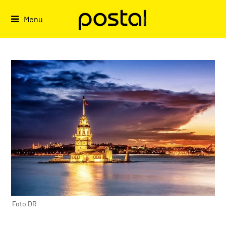
Skip
to
Menu
content
Foto DR