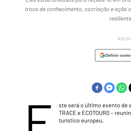
troca de conhecimento, cocriação e ação c
resilient
16:30 28 
Definir como
E
ste será o último evento de a
TRACE e ECOTOURS – reunind
turístico europeu.