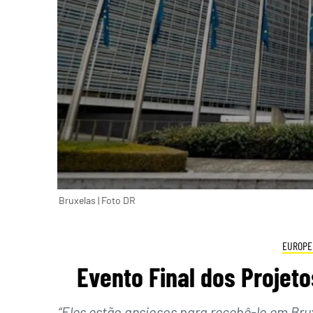
Bruxelas | Foto DR
EUROPE
Evento Final dos Projet
“Eles estão ansiosos para recebê-lo em Bru