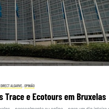
 DIRECT ALGARVE
,
OPINIÃO
os Trace e Ecotours em Bruxelas
xelas — pessoalmente ou online — para um dia inteiro 