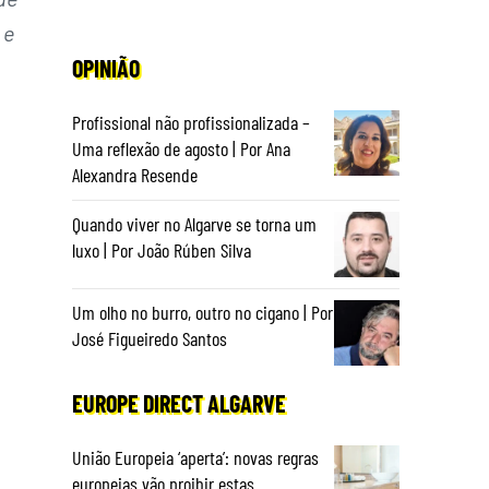
 e
OPINIÃO
Profissional não profissionalizada –
Uma reflexão de agosto | Por Ana
Alexandra Resende
Quando viver no Algarve se torna um
luxo | Por João Rúben Silva
Um olho no burro, outro no cigano | Por
José Figueiredo Santos
EUROPE DIRECT ALGARVE
União Europeia ‘aperta’: novas regras
europeias vão proibir estas