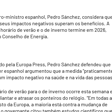
iro-ministro espanhol, Pedro Sánchez, considera qu
s seus impactos negativos superam os benefícios. A
 horário de verão e o de inverno termine em 2026,
o Conselho de Energia.
tado pela Europa Press, Pedro Sánchez defendeu que
íder espanhol argumentou que a medida “praticament
“um impacto negativo na saúde e na vida das pessoas
io de verão para o de inverno ocorre esta semana 
iantar e atrasar os ponteiros do relógio. “Em todas 
o da Europa, a maioria está contra a mudança de
 o governante citou também estudos científicos qu