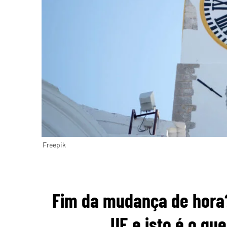
Freepik
Fim da mudança de hora
UE e isto é o q