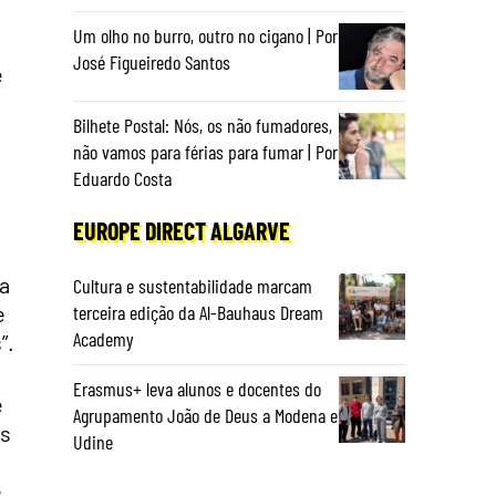
Um olho no burro, outro no cigano | Por
José Figueiredo Santos
e
Bilhete Postal: Nós, os não fumadores,
não vamos para férias para fumar | Por
Eduardo Costa
EUROPE DIRECT ALGARVE
 a
Cultura e sustentabilidade marcam
e
terceira edição da Al-Bauhaus Dream
Academy
”.
Erasmus+ leva alunos e docentes do
e
Agrupamento João de Deus a Modena e
as
Udine
e