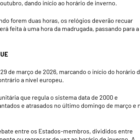
utubro, dando início ao horário de inverno.
ndo forem duas horas, os relógios deverão recuar
será feita à uma hora da madrugada, passando para a
 UE
a 29 de março de 2026, marcando o início do horário 
trário a nível europeu.
munitária que regula o sistema data de 2000 e
antados e atrasados no último domingo de março e 
ebate entre os Estados-membros, divididos entre
ente ou regressar de vez ao horário de inverno. A