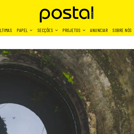
LTIMAS
PAPEL
SECÇÕES
PROJETOS
ANUNCIAR
SOBRE NÓS