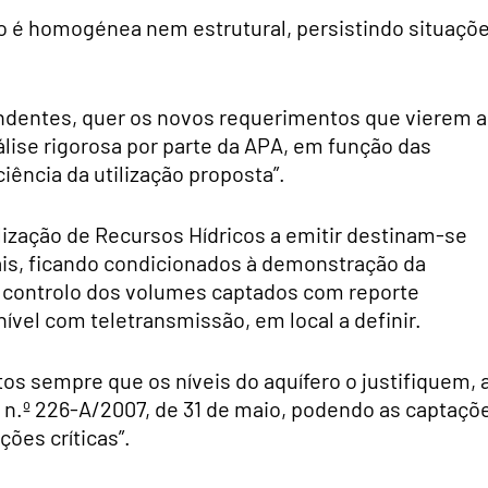
o é homogénea nem estrutural, persistindo situaçõ
ndentes, quer os novos requerimentos que vierem a
álise rigorosa por parte da APA, em função das
iência da utilização proposta”.
ilização de Recursos Hídricos a emitir destinam-se
iais, ficando condicionados à demonstração da
ao controlo dos volumes captados com reporte
ível com teletransmissão, em local a definir.
os sempre que os níveis do aquífero o justifiquem, 
lei n.º 226-A/2007, de 31 de maio, podendo as captaçõ
ões críticas”.