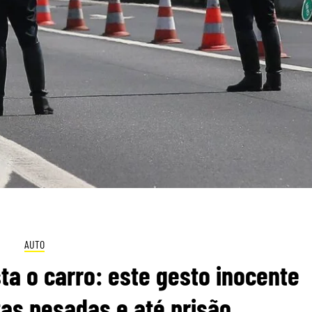
AUTO
a o carro: este gesto inocente
as pesadas e até prisão