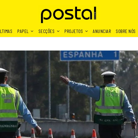
LTIMAS
PAPEL
SECÇÕES
PROJETOS
ANUNCIAR
SOBRE NÓS