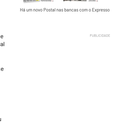
Há um novo Postal nas bancas com o Expresso
de
al
se
u