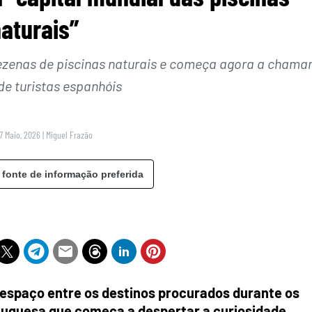
aturais”
dezenas de piscinas naturais e começa agora a chamar
de turistas espanhóis
7 Maio, 2026
|
Miguel Frazão
 fonte de informação preferida
 espaço entre os destinos procurados durante os
tuguesa que começa a despertar a curiosidade