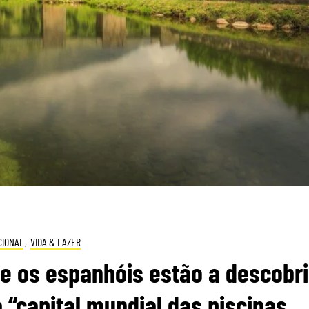
CIONAL
,
VIDA & LAZER
ue os espanhóis estão a descobri
 a “capital mundial das piscinas