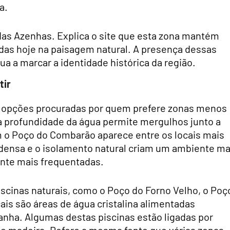
a.
das Azenhas. Explica o site que esta zona mantém
radas hoje na paisagem natural. A presença dessas
a a marcar a identidade histórica da região.
tir
s opções procuradas por quem prefere zonas menos
profundidade da água permite mergulhos junto a
o Poço do Combarão aparece entre os locais mais
 densa e o isolamento natural criam um ambiente ma
ente mais frequentadas.
piscinas naturais, como o Poço do Forno Velho, o Poç
is são áreas de água cristalina alimentadas
anha. Algumas destas piscinas estão ligadas por
e madeira. Refere a mesma fonte que várias zonas