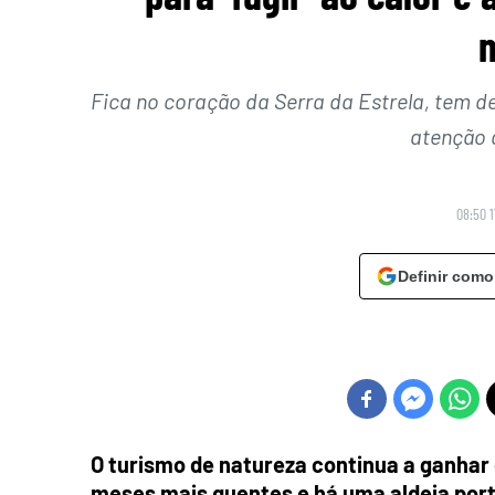
n
Fica no coração da Serra da Estrela, tem 
atenção 
08:50 1
Definir como
O turismo de natureza continua a ganhar
meses mais quentes e há uma aldeia por