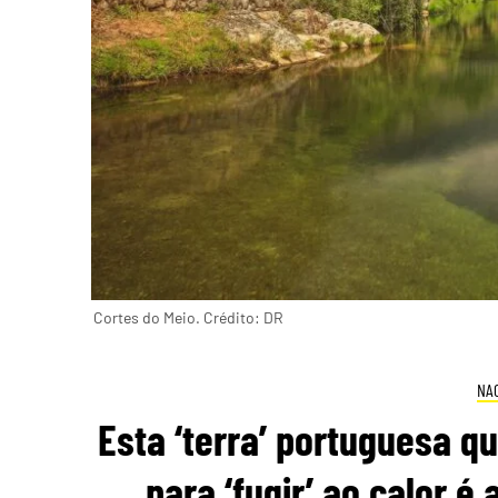
Cortes do Meio. Crédito: DR
NA
Esta ‘terra’ portuguesa q
para ‘fugir’ ao calor é