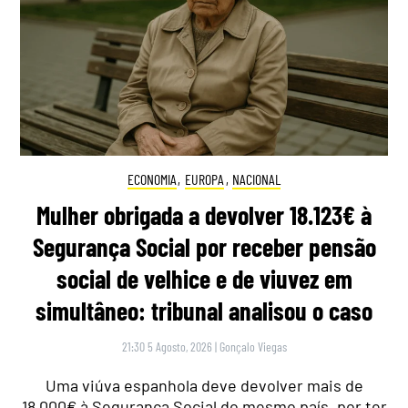
ECONOMIA
,
EUROPA
,
NACIONAL
Mulher obrigada a devolver 18.123€ à
Segurança Social por receber pensão
social de velhice e de viuvez em
simultâneo: tribunal analisou o caso
21:30 5 Agosto, 2026
|
Gonçalo Viegas
Uma viúva espanhola deve devolver mais de
18.000€ à Segurança Social do mesmo país, por ter