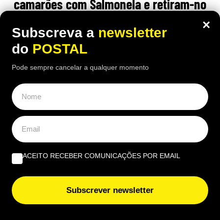
camarões com Salmonela e retiram-no
do mercado
×
Subscreva a
newsletter
20:30 7 Agosto, 2026
|
Rubén Gonçalves
do
POSTAL
As autoridades espanholas emitiram um alerta
Pode sempre cancelar a qualquer momento
alimentar após detetarem salmonela num lote de
camarão descascado e cozido da marca Ocean Sea
ACEITO RECEBER COMUNICAÇÕES POR EMAIL
Subscrever newsletter