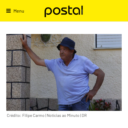
Skip
to
Menu
content
Crédito: Filipe Carmo | Notícias ao Minuto | DR