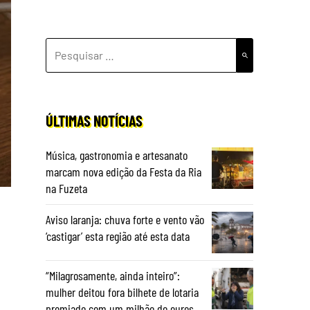
PESQUISAR
POR:
ÚLTIMAS NOTÍCIAS
Música, gastronomia e artesanato
marcam nova edição da Festa da Ria
na Fuzeta
Aviso laranja: chuva forte e vento vão
‘castigar’ esta região até esta data
“Milagrosamente, ainda inteiro”:
mulher deitou fora bilhete de lotaria
premiado com um milhão de euros