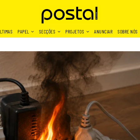
LTIMAS
PAPEL
SECÇÕES
PROJETOS
ANUNCIAR
SOBRE NÓS